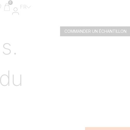
0
FR
COMMANDER UN ÉCHANTILLON​
Panneaux en composite
is.
Panneaux en aluminium
Décors en aluminium
Portillon
 du
MyFencePlanner
Échantillons clôture