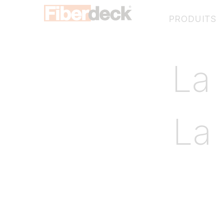
PRODUITS
WEO®35
La
WEO®60
WEO®120-60
WEO®ESSENTIAL
La
WEOSUN® BRISE SOLEIL
Échantillons bardage