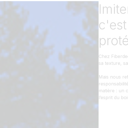
Imite
c'est
prot
Chez Fiberdec
sa texture, s
Mais nous ref
responsabilit
matière : un 
l’esprit du bo