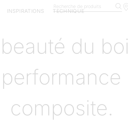
Recherche de produits
INSPIRATIONS
TECHNIQUE
EXOTICS
 beauté du bo
HARMONY
VINTAGE
MANHATTAN
 performance
BROOKLYN
MyDeckPlanner
Échantillons terrasse
composite.