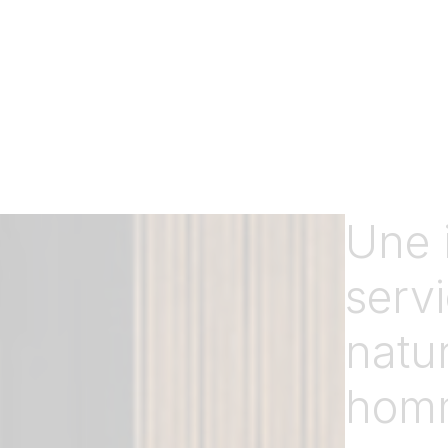
Une 
servi
natu
hom