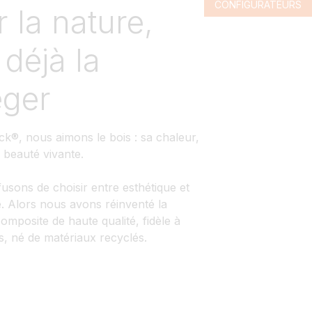
CONFIGURATEURS
r la nature,
 déjà la
éger
k®, nous aimons le bois : sa chaleur,
a beauté vivante.
usons de choisir entre esthétique et
é. Alors nous avons réinventé la
composite de haute qualité, fidèle à
is, né de matériaux recyclés.