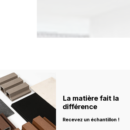
La matière fait la
policy
différence
nd la
how
Recevez un échantillon !