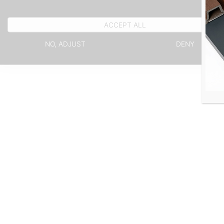
ACCEPT ALL
mati
NO, ADJUST
DENY
raco
une 