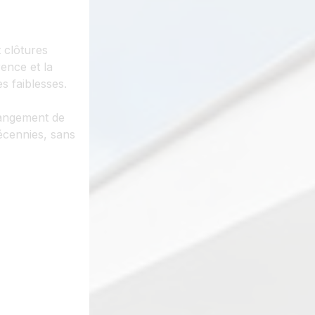
 clôtures
rence et la
es faiblesses.
hangement de
écennies, sans