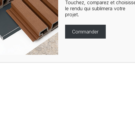
Touchez, comparez et choisiss
le rendu qui sublimera votre
projet.
ère
Commander
nte
histoire