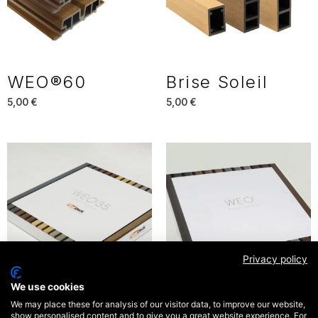
WEO®60
Brise Soleil
5,00
€
5,00
€
Privacy policy
We use cookies
We may place these for analysis of our visitor data, to improve our website,
WEO®35 –
WEO®60 –
show personalised content and to give you a great website experience. For