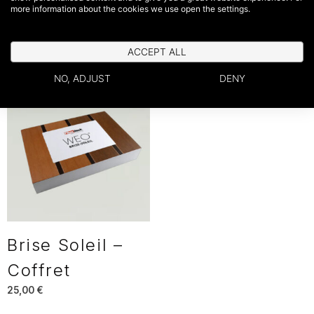
more information about the cookies we use open the settings.
Coffret
Coffret
25,00
€
25,00
€
ACCEPT ALL
NO, ADJUST
DENY
Brise Soleil –
Coffret
25,00
€