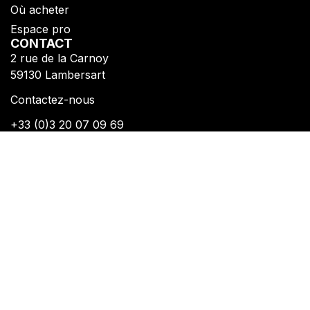
Où acheter
Espace pro
CONTACT
2 rue de la Carnoy
​59130 Lambersart​
Contactez-nous
+33 (0)3 20 07 09 69​
SUIVEZ-NOUS
Inscrivez-vous pour reçevoir toutes nos actualités
Politique de confidentialité
Mentions légales
Copyright © Fiberdeck®​