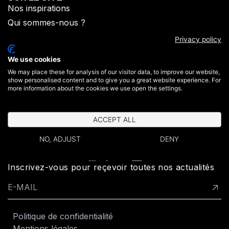
Nos inspirations
Qui sommes-nous ?​
Mon compte
Privacy policy
Où acheter
We use cookies
Espace pro
We may place these for analysis of our visitor data, to improve our website,
CONTACT
show personalised content and to give you a great website experience. For
2 rue de la Carnoy
more information about the cookies we use open the settings.
​59130 Lambersart​
Contactez-nous
ACCEPT ALL
+33 (0)3 20 07 09 69​
NO, ADJUST
DENY
SUIVEZ-NOUS
Inscrivez-vous pour reçevoir toutes nos actualités
Politique de confidentialité
Mentions légales