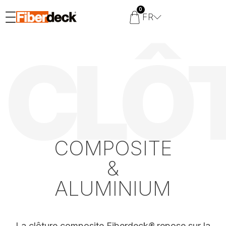
0
FR
CLÔ
COMPOSITE
&
ALUMINIUM
La clôture composite Fiberdeck
®
repose sur la